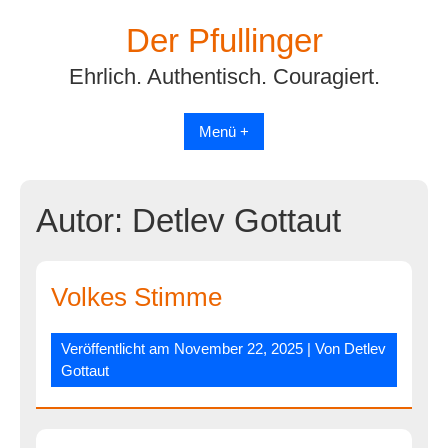
Skip
Der Pfullinger
to
content
Ehrlich. Authentisch. Couragiert.
Menü +
Autor:
Detlev Gottaut
Volkes Stimme
Veröffentlicht am
November 22, 2025
| Von
Detlev
Gottaut