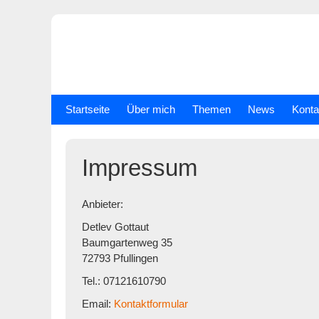
Skip
to
content
Startseite
Über mich
Themen
News
Konta
Impressum
Anbieter:
Detlev Gottaut
Baumgartenweg 35
72793 Pfullingen
Tel.: 07121610790
Email:
Kontaktformular