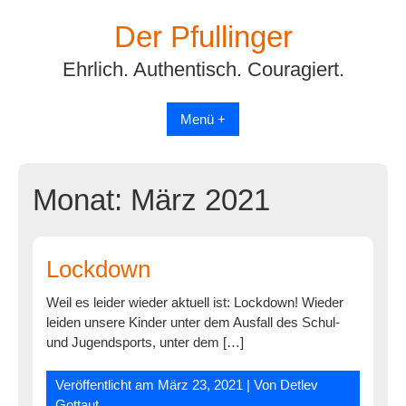
Skip
Der Pfullinger
to
content
Ehrlich. Authentisch. Couragiert.
Menü +
Monat:
März 2021
Lockdown
Weil es leider wieder aktuell ist: Lockdown! Wieder
leiden unsere Kinder unter dem Ausfall des Schul-
und Jugendsports, unter dem […]
Veröffentlicht am
März 23, 2021
| Von
Detlev
Gottaut