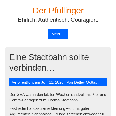
Skip
Der Pfullinger
to
content
Ehrlich. Authentisch. Couragiert.
Menü +
Eine Stadtbahn sollte
verbinden…
Veröffentlicht am
Juni 11, 2026
| Von
Detlev Gottaut
Der GEA war in den letzten Wochen randvoll mit Pro- und
Contra-Beiträgen zum Thema Stadtbahn.
Fast jeder hat dazu eine Meinung – oft mit guten
Argumenten. Stichhaltige Gründe sprechen entweder für