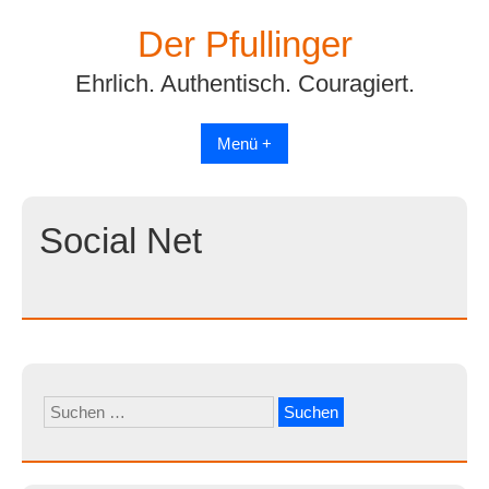
Skip
Der Pfullinger
to
content
Ehrlich. Authentisch. Couragiert.
Menü +
Social Net
Suchen
nach: