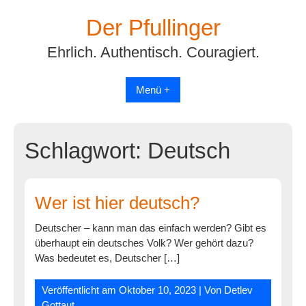
Skip
Der Pfullinger
to
content
Ehrlich. Authentisch. Couragiert.
Menü +
Schlagwort:
Deutsch
Wer ist hier deutsch?
Deutscher – kann man das einfach werden? Gibt es
überhaupt ein deutsches Volk? Wer gehört dazu?
Was bedeutet es, Deutscher […]
Veröffentlicht am
Oktober 10, 2023
| Von
Detlev
Gottaut