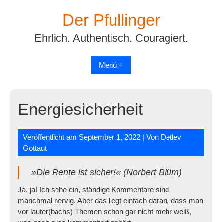
Skip
Der Pfullinger
to
content
Ehrlich. Authentisch. Couragiert.
Menü +
Energiesicherheit
Veröffentlicht am
September 1, 2022
| Von
Detlev
Gottaut
»Die Rente ist sicher!« (Norbert Blüm)
Ja, ja! Ich sehe ein, ständige Kommentare sind
manchmal nervig. Aber das liegt einfach daran, dass man
vor lauter(bachs) Themen schon gar nicht mehr weiß,