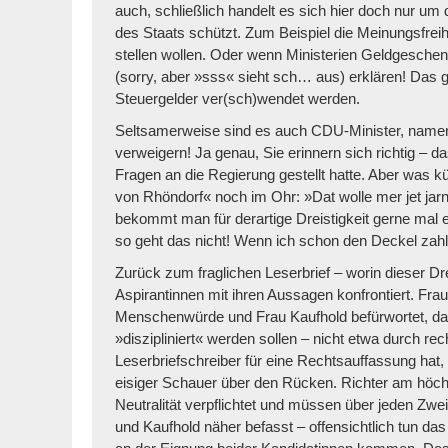
auch, schließlich handelt es sich hier doch nur um 
des Staats schützt. Zum Beispiel die Meinungsfreih
stellen wollen. Oder wenn Ministerien Geldgesche
(sorry, aber »sss« sieht sch… aus) erklären! Das g
Steuergelder ver(sch)wendet werden.
Seltsamerweise sind es auch CDU-Minister, nament
verweigern! Ja genau, Sie erinnern sich richtig – d
Fragen an die Regierung gestellt hatte. Aber was
von Rhöndorf« noch im Ohr: »Dat wolle mer jet jarn
bekommt man für derartige Dreistigkeit gerne mal 
so geht das nicht! Wenn ich schon den Deckel zahl
Zurück zum fraglichen Leserbrief – worin dieser Dre
Aspirantinnen mit ihren Aussagen konfrontiert. Fra
Menschenwürde und Frau Kaufhold befürwortet, d
»diszipliniert« werden sollen – nicht etwa durch rech
Leserbriefschreiber für eine Rechtsauffassung hat
eisiger Schauer über den Rücken. Richter am höc
Neutralität verpflichtet und müssen über jeden Zw
und Kaufhold näher befasst – offensichtlich tun d