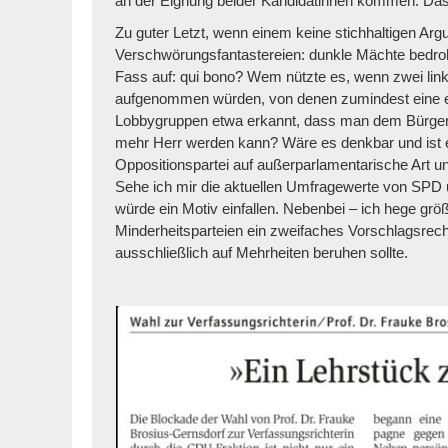
an der Eignung beider Kandidatinnen kommen. Das 
Zu guter Letzt, wenn einem keine stichhaltigen Argu
Verschwörungsfantastereien: dunkle Mächte bedroh
Fass auf: qui bono? Wem nützte es, wenn zwei link
aufgenommen würden, von denen zumindest eine ei
Lobbygruppen etwa erkannt, dass man dem Bürgerw
mehr Herr werden kann? Wäre es denkbar und ist es
Oppositionspartei auf außerparlamentarische Art 
Sehe ich mir die aktuellen Umfragewerte von SPD
würde ein Motiv einfallen. Nebenbei – ich hege grö
Minderheitsparteien ein zweifaches Vorschlagsrecht
ausschließlich auf Mehrheiten beruhen sollte.