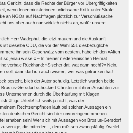
das Gericht, dass die Rechte der Bürger vor Übergriffigkeiten
eit, wenn Innenministerinnen unliebsame Kritik unter Strafe
nke an NGOs auf Nachfragen plötzlich zur Verschlußsache
eht uns aber auch nun wirklich nichts an, wofür unsere
lich Herr Wadephul, die jetzt mauern und die Auskunft
as ist dieselbe CDU, die vor der Wahl 551 diesbezügliche
 kümmere ihn sein Geschwätz vom gestern, habe ich den »Alten
it so jenau wisse!« – In meiner niederreinischen Heimat
eine verbale Rückhand: »Sischer dat, wat dann noch!?« Nein,
en soll, dann darf ich auch wissen, wer was getrunken hat!
ck besteht, blieb der Autor schuldig. Letztlich wurden beide
u Brosius-Gersdorf schockiert Christen mit ihren Ansichten zur
ass Unternehmen durch die Überhäufung mit Klagen
tskräftige Urteile! Ich weiß ja nicht, was der
, meinem Rechtsempfinden läuft bei solchen Aussagen ein
hsten deutschen Gericht sind der unvoreingenommenen
eifel erhaben sein! Wer sich mit Aussagen von Brosius-Gersdorf
as zu wenige, die mitreden –, dem müssen zwangsläufig Zweifel