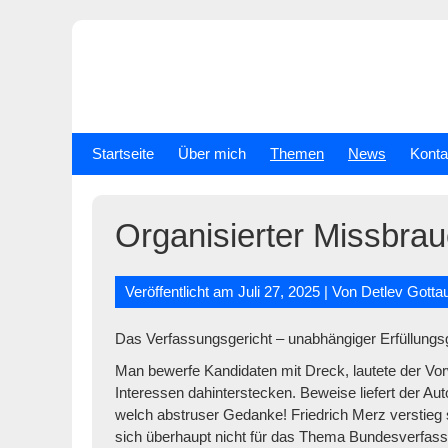
Skip
to
content
Startseite
Über mich
Themen
News
Konta
Organisierter Missbra
Veröffentlicht am
Juli 27, 2025
| Von
Detlev Gotta
Das Verfassungsgericht – unabhängiger Erfüllungsg
Man bewerfe Kandidaten mit Dreck, lautete der Vorw
Interessen dahinterstecken. Beweise liefert der A
welch abstruser Gedanke! Friedrich Merz verstieg s
sich überhaupt nicht für das Thema Bundesverfa