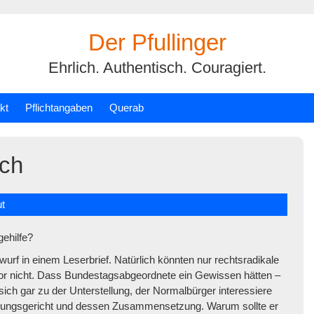
Der Pfullinger
Ehrlich. Authentisch. Couragiert.
kt
Pflichtangaben
Querab
uch
ut
ehilfe?
urf in einem Leserbrief. Natürlich könnten nur rechtsradikale
utor nicht. Dass Bundestagsabgeordnete ein Gewissen hätten –
ich gar zu der Unterstellung, der Normalbürger interessiere
ssungsgericht und dessen Zusammensetzung. Warum sollte er