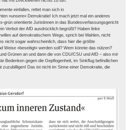
hat mit Dreckwerfen nichts zu tun.
mente einfallen, rettet man sich in
ten »unsere« Demokratie! Ich mach jetzt mal ein anderes
s-grün orientierte Juristinnen in das Bundesverfassungsgericht
n Verbot der AfD ausdrücklich begrüßt? Haben linke
illen auf demokratischem Wege, sprich bei Wahlen, nicht
 nicht sogar wahrscheinlich, dass hier die größte
und Weise »beseitigt« werden soll? Wem könnte das nützen?
 und Grünen an und dann die von CDU/CSU und AfD – also mir
ßte Bedenken gegen die Gepflogenheit, im Sinkflug befindlichen
 zuzubilligen! Das ist nicht im Sinne einer Demokratie, die