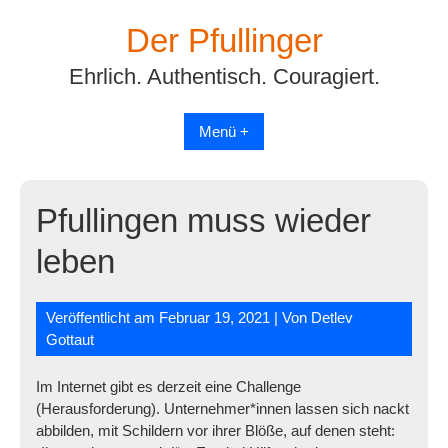
Skip
Der Pfullinger
to
content
Ehrlich. Authentisch. Couragiert.
Menü +
Pfullingen muss wieder
leben
Veröffentlicht am
Februar 19, 2021
| Von
Detlev
Gottaut
Im Internet gibt es derzeit eine Challenge
(Herausforderung). Unternehmer*innen lassen sich nackt
abbilden, mit Schildern vor ihrer Blöße, auf denen steht: