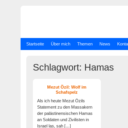
Skip
to
content
Startseite
Über mich
Themen
News
Konta
Schlagwort:
Hamas
Mezut Özil: Wolf im
Schafspelz
Als ich heute Mezut Özils
Statement zu den Massakern
der palästinensischen Hamas
an Soldaten und Zivilisten in
Israel las, sah […]