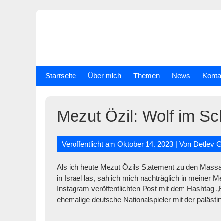
Skip
to
content
Startseite
Über mich
Themen
News
Konta
Mezut Özil: Wolf im Sc
Veröffentlicht am
Oktober 14, 2023
| Von
Detlev G
Als ich heute Mezut Özils Statement zu den Massa
in Israel las, sah ich mich nachträglich in meiner 
Instagram veröffentlichten Post mit dem Hashtag „Fre
ehemalige deutsche Nationalspieler mit der paläs