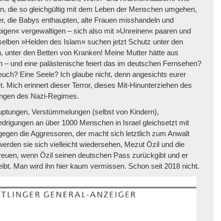
in, die so gleichgültig mit dem Leben der Menschen umgehen,
er, die Babys enthaupten, alte Frauen misshandeln und
igen« vergewaltigen – sich also mit »Unreinen« paaren und
elben »Helden des Islam» suchen jetzt Schutz unter den
n, unter den Betten von Kranken! Meine Mutter hätte aus
 – und eine palästenische feiert das im deutschen Fernsehen?
euch? Eine Seele? Ich glaube nicht, denn angesichts eurer
 Mich erinnert dieser Terror, dieses Mit-Hinunterziehen des
kungen des Nazi-Regimes.
uptungen, Verstümmelungen (selbst von Kindern),
edrigungen an über 1000 Menschen in Israel gleichsetzt mit
gegen die Aggressoren, der macht sich letztlich zum Anwalt
werden sie sich vielleicht wiedersehen, Mezut Özil und die
euen, wenn Özil seinen deutschen Pass zurückgibt und er
ibt. Man wird ihn hier kaum vermissen. Schon seit 2018 nicht.