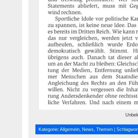
Unbel
Kategorie:
Allgemein
,
News
,
Themen
| Schlagwor