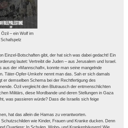
Özil – ein Wolf im
Schafspelz
Einzel-Botschaften gibt, der hat sich was dabei gedacht! Ein
rderung lautet: Vertreibt die Juden – aus Jerusalem und Israel.
ugs aus der »Mannschaft«, konnte man seine mangelnde
nen. Täter-Opfer-Umkehr nennt man das. Sah er sich damals
gt er demselben Schema bei der Rechtfertigung des
de. Özil vergleicht den Blutrausch der entmenschlichten
chen Militärs, diese Mordbande und deren Stellungen in Gaza
, was passieren würde? Dass die Israelis sich feige
men, hat das allein die Hamas zu verantworten.
en Schutzschilden wie Kinder, Frauen und Kranke ducken. Denn
und Quartiere: In Schulen, Wohn- und Krankenhäusern! Wie