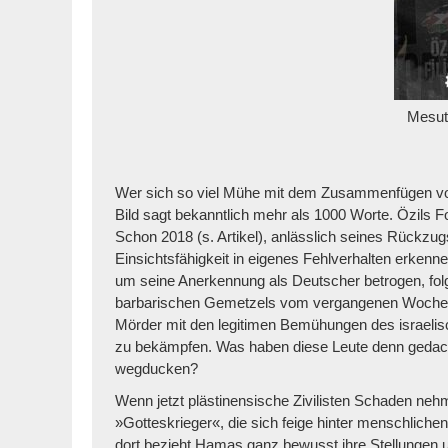
Mesut 
Wer sich so viel Mühe mit dem Zusammenfügen von 
Bild sagt bekanntlich mehr als 1000 Worte. Özils Fo
Schon 2018 (s. Artikel), anlässlich seines Rückz
Einsichtsfähigkeit in eigenes Fehlverhalten erken
um seine Anerkennung als Deutscher betrogen, fol
barbarischen Gemetzels vom vergangenen Wochenen
Mörder mit den legitimen Bemühungen des israelis
zu bekämpfen. Was haben diese Leute denn gedacht
wegducken?
Wenn jetzt plästinensische Zivilisten Schaden neh
»Gotteskrieger«, die sich feige hinter menschlich
dort bezieht Hamas ganz bewusst ihre Stellungen 