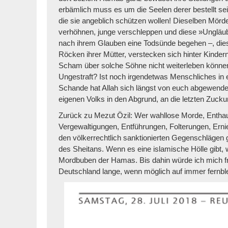
erbämlich muss es um die Seelen derer bestellt se
die sie angeblich schützen wollen! Dieselben Mörd
verhöhnen, junge verschleppen und diese »Ungläub
nach ihrem Glauben eine Todsünde begehen –, dies
Röcken ihrer Mütter, verstecken sich hinter Kinder
Scham über solche Söhne nicht weiterleben können
Ungestraft?
Ist noch irgendetwas Menschliches in 
Schande hat Allah sich längst von euch abgewendet.
eigenen Volks in den Abgrund, an die letzten Zuc
Zurück zu Mezut Özil: Wer wahllose Morde, Entha
Vergewaltigungen, Entführungen, Folterungen, Erni
den völkerrechtlich sanktionierten Gegenschlägen 
des Sheitans. Wenn es eine islamische Hölle gibt, 
Mordbuben der Hamas. Bis dahin würde ich mich fr
Deutschland lange, wenn möglich auf immer fernble