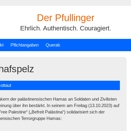
Der Pfullinger
Ehrlich. Authentisch. Couragiert.
kt
Pflichtangaben
Querab
hafspelz
ottaut
kern der palästinensischen Hamas an Soldaten und Zivilisten
Meinung über ihn bestärkt. In seinem am Freitag (13.10.2023) auf
e Palestine“ („Befreit Palästina“) solidarisiert sich der
tinensischen Terrorgruppe Hamas: