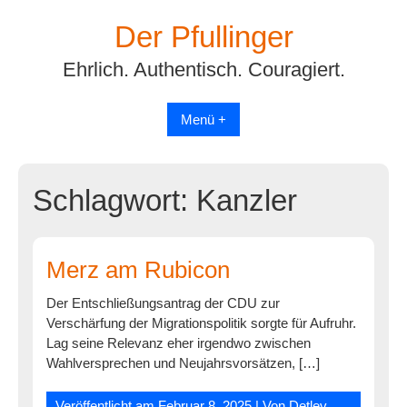
Skip
Der Pfullinger
to
content
Ehrlich. Authentisch. Couragiert.
Menü +
Schlagwort:
Kanzler
Merz am Rubicon
Der Entschließungsantrag der CDU zur
Verschärfung der Migrationspolitik sorgte für Aufruhr.
Lag seine Relevanz eher irgendwo zwischen
Wahlversprechen und Neujahrsvorsätzen, […]
Veröffentlicht am
Februar 8, 2025
| Von
Detlev