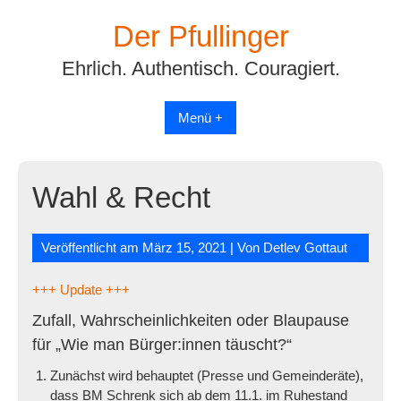
Skip
Der Pfullinger
to
content
Ehrlich. Authentisch. Couragiert.
Menü +
Wahl & Recht
Veröffentlicht am
März 15, 2021
| Von
Detlev Gottaut
+++ Update +++
Zufall, Wahrscheinlichkeiten oder Blaupause
für „Wie man Bürger:innen täuscht?“
Zunächst wird behauptet (Presse und Gemeinderäte),
dass BM Schrenk sich ab dem 11.1. im Ruhestand