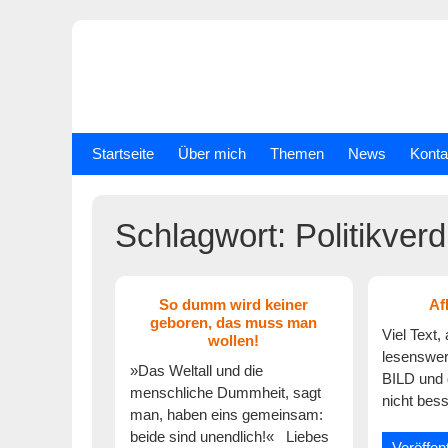
Skip
to
content
Startseite
Über mich
Themen
News
Konta
Schlagwort:
Politikver
So dumm wird keiner
Af
geboren, das muss man
Viel Text,
wollen!
lesenswer
»Das Weltall und die
BILD und 
menschliche Dummheit, sagt
nicht bes
man, haben eins gemeinsam:
beide sind unendlich!« Liebes
Veröffen