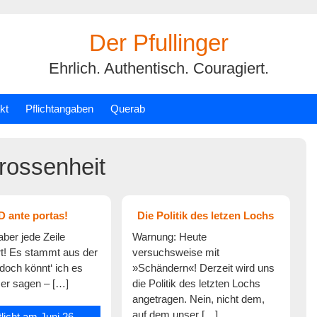
Der Pfullinger
Ehrlich. Authentisch. Couragiert.
kt
Pflichtangaben
Querab
drossenheit
D ante portas!
Die Politik des letzen Lochs
 aber jede Zeile
Warnung: Heute
t! Es stammt aus der
versuchsweise mit
doch könnt‘ ich es
»Schändern«! Derzeit wird uns
ser sagen – […]
die Politik des letzten Lochs
angetragen. Nein, nicht dem,
auf dem unser […]
tlicht am
Juni 26,