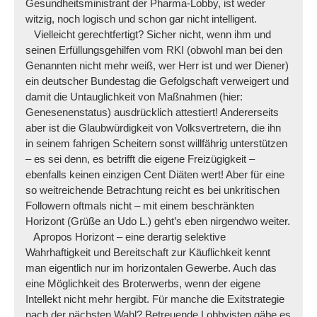
Gesundheitsministrant der Pharma-Lobby, ist weder
witzig, noch logisch und schon gar nicht intelligent.
Vielleicht gerechtfertigt? Sicher nicht, wenn ihm und
seinen Erfüllungsgehilfen vom RKI (obwohl man bei den
Genannten nicht mehr weiß, wer Herr ist und wer Diener)
ein deutscher Bundestag die Gefolgschaft verweigert und
damit die Untauglichkeit von Maßnahmen (hier:
Genesenenstatus) ausdrücklich attestiert! Andererseits
aber ist die Glaubwürdigkeit von Volksvertretern, die ihn
in seinem fahrigen Scheitern sonst willfährig unterstützen
– es sei denn, es betrifft die eigene Freizügigkeit –
ebenfalls keinen einzigen Cent Diäten wert! Aber für eine
so weitreichende Betrachtung reicht es bei unkritischen
Followern oftmals nicht – mit einem beschränkten
Horizont (Grüße an Udo L.) geht’s eben nirgendwo weiter.
Apropos Horizont – eine derartig selektive
Wahrhaftigkeit und Bereitschaft zur Käuflichkeit kennt
man eigentlich nur im horizontalen Gewerbe. Auch das
eine Möglichkeit des Broterwerbs, wenn der eigene
Intellekt nicht mehr hergibt. Für manche die Exitstrategie
nach der nächsten Wahl? Betreuende Lobbyisten gäbe es