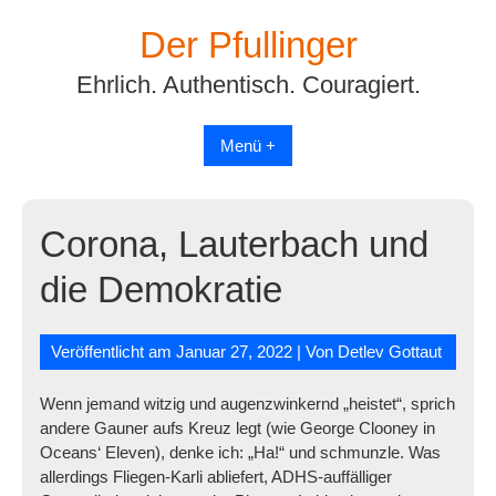
Skip
Der Pfullinger
to
content
Ehrlich. Authentisch. Couragiert.
Menü +
Corona, Lauterbach und
die Demokratie
Veröffentlicht am
Januar 27, 2022
| Von
Detlev Gottaut
Wenn jemand witzig und augenzwinkernd „heistet“, sprich
andere Gauner aufs Kreuz legt (wie George Clooney in
Oceans‘ Eleven), denke ich: „Ha!“ und schmunzle. Was
allerdings Fliegen-Karli abliefert, ADHS-auffälliger